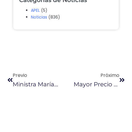
Categorías de Noticias
APEL
(5)
Noticias
(836)
Previo
Próximo
Ministra María Elsa Viteri Explica Medidas Económicas Presentadas Por Lenín Moreno
Mayor Precio Del Petróleo No Deja Ingresos Al Fisco De Ecuador