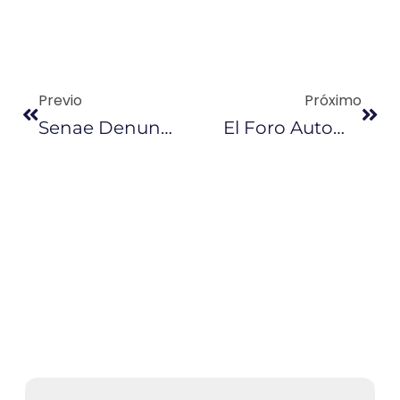
Previo
Próximo
Senae Denuncia Caso De «cambiazo»
El Foro Automotor Rumbo Al 2018 Revelará Cifras Del Sector