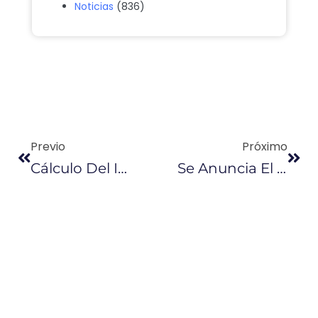
Noticias
(836)
Previo
Próximo
Cálculo Del Impuesto Mínimo Al Anticipo Del Impuesto A La Renta Se Eliminará En 2019
Se Anuncia El Plan Para Optimización Pública