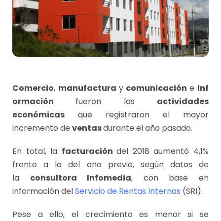
Comercio
,
manufactura
y
comunicación
e
inf
ormación
fueron las
actividades
económicas
que registraron el mayor
incremento de
ventas
durante el año pasado.
En total, la
facturación
del 2018 aumentó 4,1%
frente a la del año previo, según datos de
la
consultora Infomedia
, con base en
información del
Servicio de Rentas Internas
(SRI).
Pese a ello, el crecimiento es menor si se