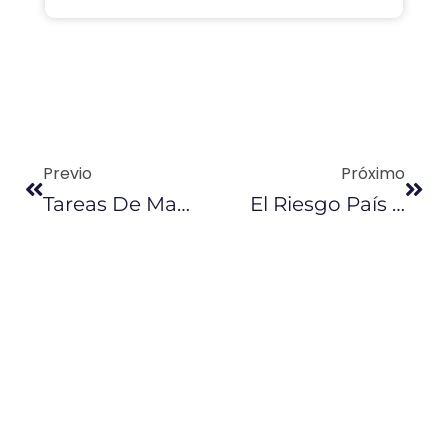
Previo
Próximo
Tareas De Mantenimiento Paralizarán La Refinería De Esmeraldas Por 54 Días
El Riesgo País Llega A 594 Puntos, 232 Menos Que En Diciembre