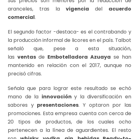
Sus precios son menores por la reducción de
aranceles, tras la
vigencia
del
acuerdo
comercial
.
El segundo factor -destaca- es el contrabando y
la producción informal de licores en el país. Talbot
señaló que, pese a esta situación,
las
ventas
de
Embotelladora Azuaya
se han
mantenido en relación con el 2017, aunque no
precisó cifras.
Señala que para lograr este resultado se echó
mano de la
innovación
y la diversificación en
sabores y
presentaciones
. Y optaron por las
promociones. Esta empresa cuenta con cerca de
20 tipos de productos, de los cuales ocho
pertenecen a la línea de aguardientes. El resto
son
whisky
,
vodka
,
gin
,
bebidas Ready-to-