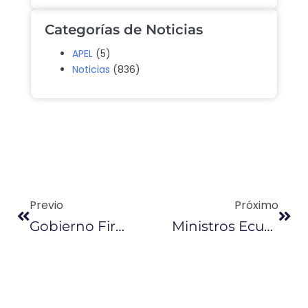
Categorías de Noticias
APEL
(5)
Noticias
(836)
Previo
Próximo
Gobierno Firmó 114 Contratos De Inversión Con Siete Sectores
Ministros Ecuatorianos Impulsarán Licitación De Refinería En Viena