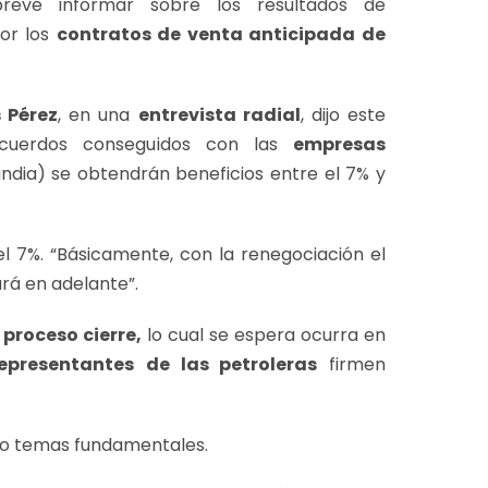
evé informar sobre los resultados de
or los
contratos de venta anticipada de
s Pérez
, en una
entrevista radial
, dijo este
acuerdos conseguidos con las
empresas
andia) se obtendrán beneficios entre el 7% y
l 7%. “Básicamente, con la renegociación el
ará en adelante”.
l
proceso cierre,
lo cual se espera ocurra en
epresentantes
de las petroleras
firmen
tro temas fundamentales.