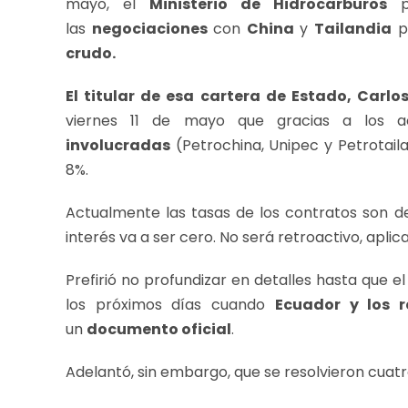
mayo, el
Ministerio de Hidrocarburos
pr
las
negociaciones
con
China
y
Tailandia
p
crudo.
El titular de esa cartera de Estado, Carlo
viernes 11 de mayo que gracias a los 
involucradas
(Petrochina, Unipec y Petrotail
8%.
Actualmente las tasas de los contratos son de
interés va a ser cero. No será retroactivo, aplic
Prefirió no profundizar en detalles hasta que e
los próximos días cuando
Ecuador y los r
un
documento oficial
.
Adelantó, sin embargo, que se resolvieron cua