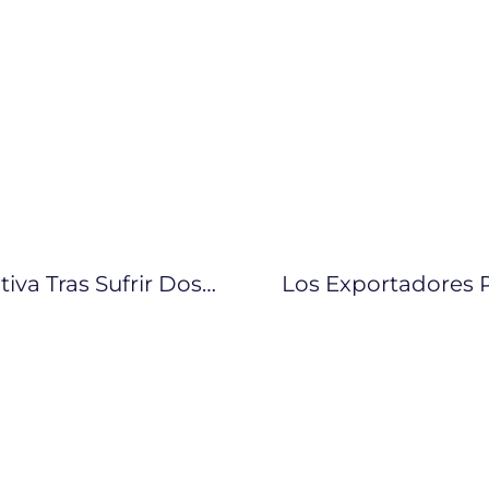
Refinería De Esmeraldas Está Operativa Tras Sufrir Dos Cortes No Programados
Los Exportadores P