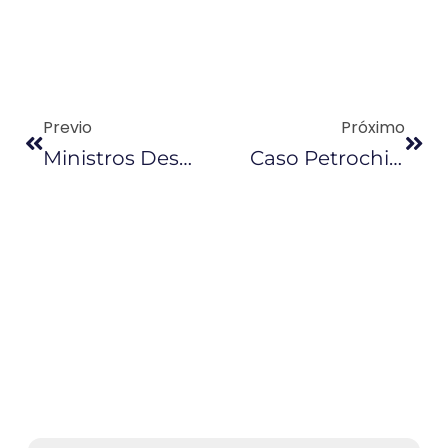
Previo
Próximo
Ministros Desmienten Retiro De Subsidios A Los Combustibles
Caso Petrochina: Correa Es Citado A La Fiscalía Para Rendir Su Versión