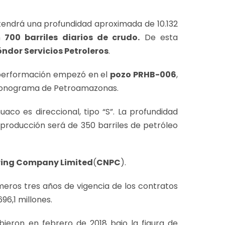
e tendrá una profundidad aproximada de 10.132
n
700 barriles diarios de crudo.
De esta
ndor Servicios Petroleros
.
 performación empezó en el
pozo PRHB-006
,
 cronograma de Petroamazonas.
huaco es direccional, tipo “S”. La profundidad
a producción será de 350 barriles de petróleo
ering Company Limited
(
CNPC
).
imeros tres años de vigencia de los contratos
96,1 millones.
ibieron en febrero de 2018 bajo la figura de