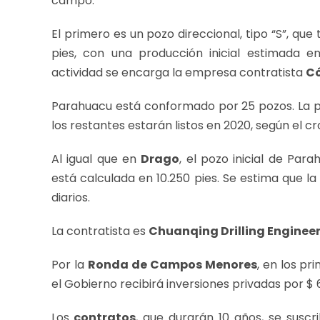
campo.
El primero es un pozo direccional, tipo “S”, qu
pies, con una producción inicial estimada e
actividad se encarga la empresa contratista
Có
Parahuacu está conformado por 25 pozos. La
los restantes estarán listos en 2020, según el
Al igual que en
Drago
, el pozo inicial de Para
está calculada en 10.250 pies. Se estima que l
diarios.
La contratista es
Chuanqing Drilling Engine
Por la
Ronda de Campos Menores
, en los pr
el Gobierno recibirá inversiones privadas por $ 6
Los
contratos
, que durarán 10 años, se suscr