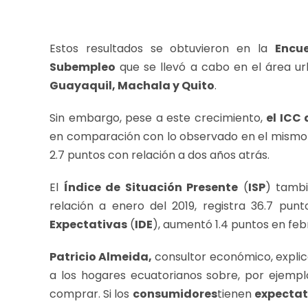
Estos resultados se obtuvieron en la
Encu
Subempleo
que se llevó a cabo en el área u
Guayaquil, Machala y Quito
.
Sin embargo, pese a este crecimiento,
el ICC 
en comparación con lo observado en el mismo 
2.7 puntos con relación a dos años atrás.
El
Índice de Situación Presente
(
ISP
) tamb
relación a enero del 2019, registra 36.7 pu
Expectativas
(
IDE
), aumentó 1.4 puntos en feb
Patricio Almeida,
consultor económico, explic
a los hogares ecuatorianos sobre, por ejemp
comprar. Si los
consumidores
tienen
expectat