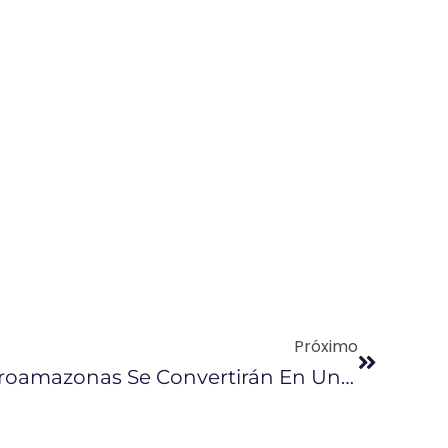
Próximo
Petroecuador Y Petroamazonas Se Convertirán En Una Sola Empresa Hasta 2021