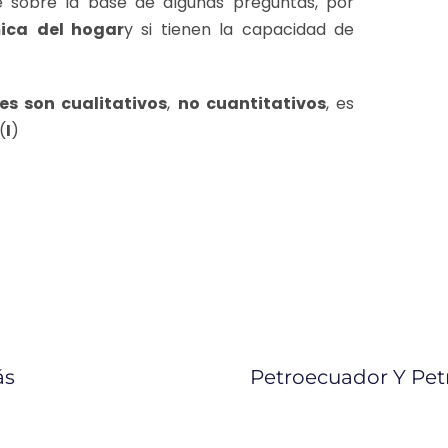
ye sobre la base de algunas preguntas, por
ica
del hogar
y si tienen la capacidad de
es son cualitativos
,
no cuantitativos
, es
(
I
)
ás