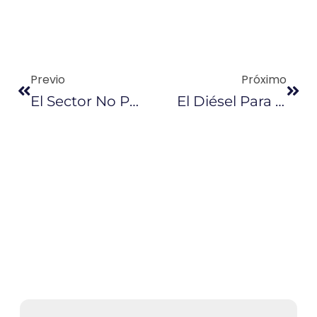
Previo
Próximo
El Sector No Petrolero Creció En El Tercer Trimestre De 2018
El Diésel Para Transporte De Carga No Subirá De Precio