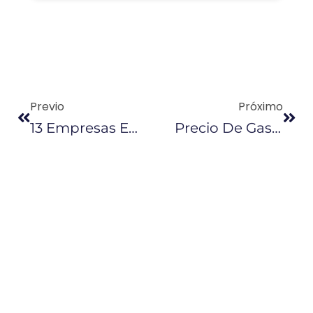
Previo
Próximo
13 Empresas Ecuatorianas Participaron En Misión Comercial En EE.UU.
Precio De Gasolina Súper, En La Mira Del Gobierno