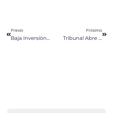
Previo
Próximo
Baja Inversión En Infraestructura Afecta El Desarrollo De La Región
Tribunal Abre La Opción De Devolución Del Impuesto A La Salida De Divisas