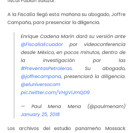
fiscal Fabián Salazar.
A la Fiscalía llegó esta mañana su abogado, Joffre
Campaña, para presenciar la diligencia.
Enrique Cadena Marín dará su versión ante
@FiscaliaEcuador
por videoconferencia
desde México, en pocos minutos, dentro de
la investigación por las
#PreventasPetroleras
. Su abogado,
@joffrecampana
, presenciará la diligencia.
@eluniversocom
pic.twitter.com/VHgViJmQD9
— Paul Mena Mena (@paulmenam)
January 25, 2018
Los archivos del estudio panameño Mossack