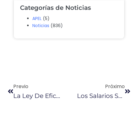
Categorías de Noticias
APEL
(5)
Noticias
(836)
Previo
Próximo
La Ley De Eficiencia Energética Impulsa El Uso De Buses Eléctricos
Los Salarios Sectoriales Se Incrementaron El 2% En Este 2019