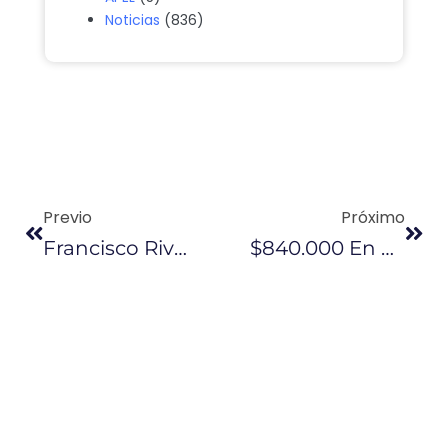
Noticias
(836)
Previo
Próximo
Francisco Rivadeneira: “No Se Puede Descartar Al FMI Al Ser Un País Dolarizado”
$840.000 En Mercadería De Contrabando Ayuda A La Aduana A Justificar Su Tasa