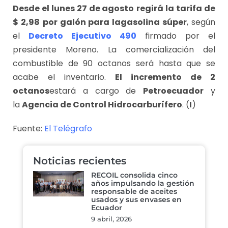
Desde el lunes 27 de agosto
regirá la tarifa de
$ 2,98
por galón para la
gasolina súper
, según
el
Decreto Ejecutivo 490
firmado por el
presidente Moreno. La comercialización del
combustible de 90 octanos será hasta que se
acabe el inventario.
El incremento de 2
octanos
estará a cargo de
Petroecuador
y
la
Agencia de Control Hidrocarburífero
. (
I
)
Fuente:
El Telégrafo
Noticias recientes
RECOIL consolida cinco
años impulsando la gestión
responsable de aceites
usados y sus envases en
Ecuador
9 abril, 2026