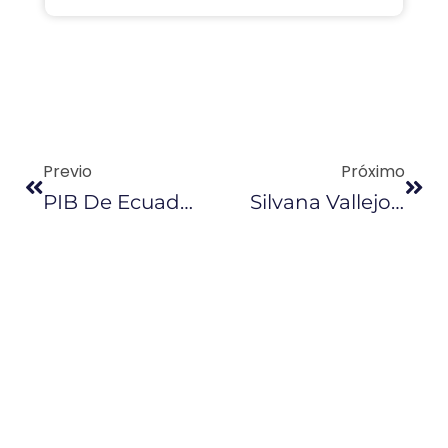
Previo
Próximo
PIB De Ecuador Crecerá El 1,5% En 2018, Según Informe De La Cepal
Silvana Vallejo: “Precios Se Duplicaron En Régimen Especial”