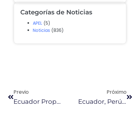
Categorías de Noticias
APEL
(5)
Noticias
(836)
Previo
Próximo
Ecuador Propuso Adherirse Desde Julio A La Alianza Del Pacífico
Ecuador, Perú Y Colombia Firman Hoy Un Acuerdo Comercial Con Reino Unido