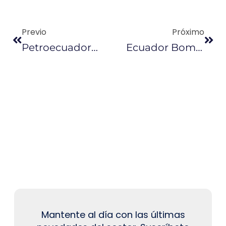
Previo
Próximo
Petroecuador Desmiente Desabastecimiento De Gasolina En El País
Ecuador Bombeará Crudo Por Oleoducto Peruano
Mantente al día con las últimas