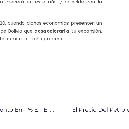
o crecerá en este año y coincide con la
020, cuando dichas economías presenten un
de Bolivia que
desaceleraría
su expansión.
atinoamérica el año próximo.
Exportación De Crudo Oriente Aumentó En 11% En El Primer Semestre De 2019