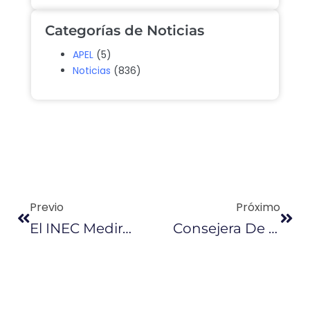
Categorías de Noticias
APEL
(5)
Noticias
(836)
Previo
Próximo
El INEC Medirá El Trabajo De Personas Informales En Ecuador
Consejera De La UE: «La Idea Es Diversificar Y Mejorar Calidad De Exportaciones»