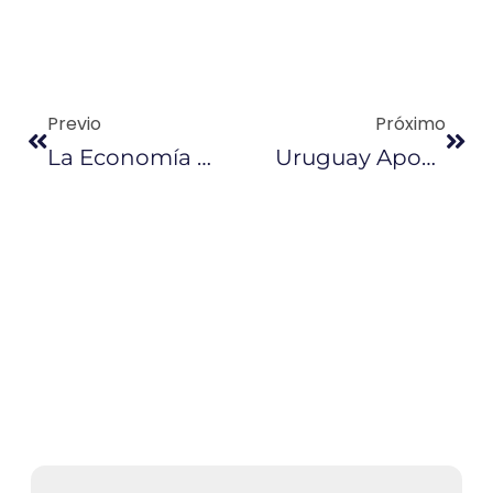
Previo
Próximo
La Economía Circular Podría Generar 4 Millones De Empleos En América Latina
Uruguay Apoya Los Proyectos Sostenibles