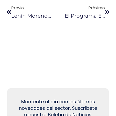
Previo
Próximo
Lenín Moreno Ratifica Que Habrá Nuevos Modelos De Contratos
El Programa Económico Se Sostiene En 4 Ejes Y 14 Medidas
Mantente al día con las últimas
novedades del sector. Suscríbete
a nuestro Boletín de Noticias.