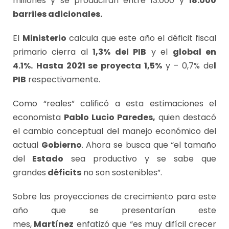
millones y se producirán entre 13.000 y
18.000
barriles adicionales.
El
Ministerio
calcula que este año el déficit fiscal
primario cierra al
1,3% del PIB
y el
global en
4.1%.
Hasta 2021 se proyecta 1,5%
y – 0,7% de
l
PIB
respectivamente.
Como “reales” calificó a esta estimaciones el
economista
Pablo Lucio Paredes,
quien destacó
el cambio conceptual del manejo económico del
actual
Gobierno
. Ahora se busca que “el tamaño
del
Estado
sea productivo y se sabe que
grandes
déficits
no son sostenibles”.
Sobre las proyecciones de crecimiento para este
año que se presentarían este
mes,
Martínez
enfatizó que “es muy difícil crecer