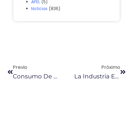
APEL
(5)
Noticias
(836)
Previo
Próximo
Consumo De Gasolina Súper Cayó Hasta En Un 50% En Ecuador
La Industria Ecuatoriana Prevalece En El Bloque 43