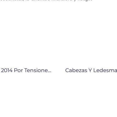
El Petróleo Cierra En Su Tope Desde 2014 Por Tensiones Geopolíticas