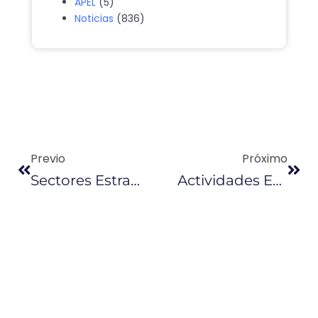
APEL
(5)
Noticias
(836)
Previo
Próximo
Sectores Estratégicos Operan Al 100%
Actividades En El Puerto De Manta Se Desarrollan Con Normalidad