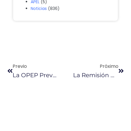
APEL
(5)
Noticias
(836)
Previo
Próximo
La OPEP Prevé Un Mayor Aumento De La Oferta Que De La Demanda Para 2018
La Remisión De Intereses Marcó Debate Sobre Ley De Fomento Productivo