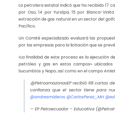
La petrolera estatal indicó que ha recibido 17 c
por Oso, 14 por Yuralpa, 15 por Blanca-Vinit
extracción de gas natural en un sector del golf
Pacífico.
Un Comité especializado evaluará las propue
por las empresas para la licitación que se prevé 
«La finalidad de este proceso es la ejecución 
petróleo y gas en estos campos» ubicados e
Sucumbíos y Napo, así como en el campo Amistad
.@PetroamazonasEP recibió 68 cartas de
confianza que el sector tiene para nu
@andresmideros
@CarlosPerez_MH
@ed
— EP Petroecuador – Educativa (@Petro