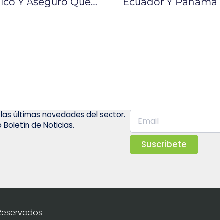
Lenín Moreno Recibió Plan Económico Y Aseguró Que No Contempla ‘paquetazo’
 las últimas novedades del sector.
 Boletín de Noticias.
Suscríbete
 Reservados