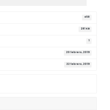
458
281 KB
1
20 febrero, 2019
22 febrero, 2019