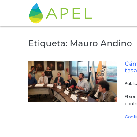
Etiqueta:
Mauro Andino
Cáma
tas
Publi
El se
contr
Conti