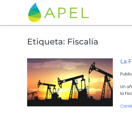
Etiqueta:
Fiscalía
La F
Publi
Un añ
la Fis
Conti