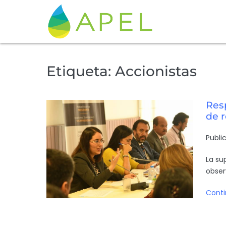
Etiqueta:
Accionistas
Res
de 
Publi
La su
obser
Conti