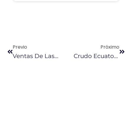
Previo
Próximo
Ventas De Las Empresas Crecieron 4,1 % En 2018 En Ecuador
Crudo Ecuatoriano Recibe Alentadoras Ofertas En Venta Spot