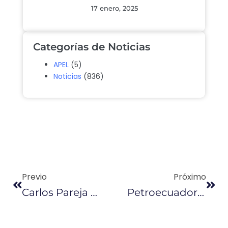
17 enero, 2025
Categorías de Noticias
APEL
(5)
Noticias
(836)
Previo
Próximo
Carlos Pareja Yannuzzelli Recibe Sobreseimiento En Caso De Peculado En Petroecuador
Petroecuador Sigue En Su Intento Por Ganar Más Por Su Petróleo