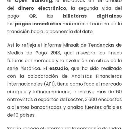
el
Open
Banking
, e iniciativas en el ámbito
del
dinero
electrónico
, la segunda vida del
pago
QR
, las
billeteras
digitales
o
los
pagos
inmediatos
marcarán el camino de la
transición hacia la economía del dato.
Así lo refleja el Informe Minsait de Tendencias de
Medios de Pago 2018, que muestra las líneas
futuras del mercado y la evolución en cifras de la
serie histórica. El
estudio
, que ha sido realizado
con la colaboración de Analistas Financieros
Internacionales (AFI), tiene como foco el mercado
europeo y latinoamericano, e incluye más de 60
entrevistas a expertos del sector, 3.600 encuestas
a clientes bancarizados y analiza fuentes oficiales
de 10 países.
Según recoge el informe de la compañía de Indra,