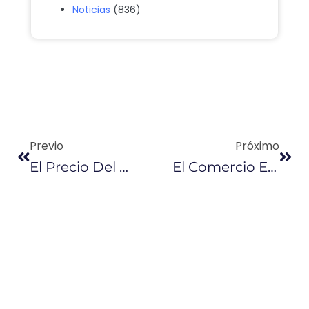
Noticias
(836)
Previo
Próximo
El Precio Del Petróleo Se Desploma Y El Riesgo País De Ecuador Sube
El Comercio Exterior Marítimo Enfrenta Desafío