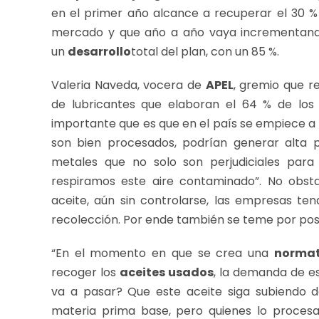
en el primer año alcance a recuperar el 30 % 
mercado y que año a año vaya incrementando 
un
desarrollo
total del plan, con un 85 %.
Valeria Naveda, vocera de
APEL
, gremio que r
de lubricantes que elaboran el 64 % de los
importante que es que en el país se empiece a r
son bien procesados, podrían generar alta p
metales que no solo son perjudiciales par
respiramos este aire contaminado”. No obst
aceite, aún sin controlarse, las empresas te
recolección. Por ende también se teme por pos
“En el momento en que se crea una
normat
recoger los
aceites usados
, la demanda de e
va a pasar? Que este aceite siga subiendo 
materia prima base, pero quienes lo proces