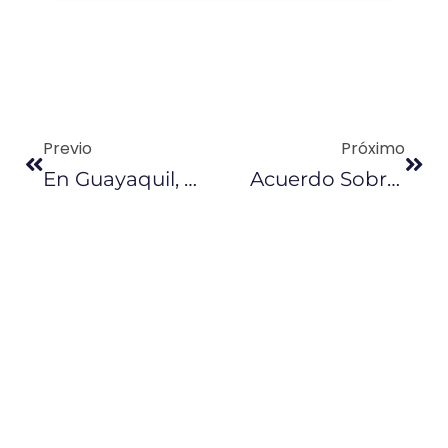
Previo
Próximo
En Guayaquil, 90 Productos Ecuatorianos Recibieron Sello De Calidad INEN
Acuerdo Sobre Recorte De La Producción Petrolera Se Postergó Para Hoy