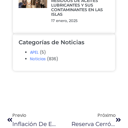
RESIDUOS DE ACEITES
LUBRICANTES Y SUS
CONTAMINANTES EN LAS
ISLAS
17 enero, 2025
Categorías de Noticias
APEL
(5)
Noticias
(836)
Previo
Próximo
Inflación De Ecuador De -0,20% En 2017, La Más Baja En Una Década
Reserva Cerró El 2017 Con Caída A $ 2.451 Millones