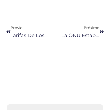
Previo
Próximo
Tarifas De Los Campos Menores De Petroamazonas EP En $ 10 Y $ 17
La ONU Establece Un Plan De Financiamiento Verde