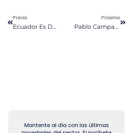
Previo
Próximo
Ecuador Es Designado Presidente Del Comité De Comercio Y Desarrollo De La OMC
Pablo Campana Lanzará Campaña ‘Ecuador Nuevo Destino De Inversiones’
Mantente al día con las últimas
novedades del sector. Suscríbete