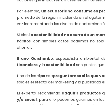
acciones que impacten o incrementen los efect
Por ejemplo,
un ecuatoriano consume en pr
promedio de la región, incidiendo en el agotam
vez incrementando los niveles de contaminación
Si bien
la sostenibilidad no ocurre de un mo
hábitos, con simples actos podemos no solo
ahorrar.
Bruno Quichimbo
, especialista ambiental 
financiero
y la
sostenibilidad
son puntos que 
Uno de los
tips
es «
preguntarnos si lo que v
solo es el efecto del marketing y la publicidad e
El experto recomienda
adquirir productos 
y/o social
, para ello podemos guiarnos en la