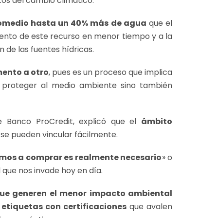
os del cambio climático.
omedio hasta un 40% más de agua
que el
iento de este recurso en menor tiempo y a la
 de las fuentes hídricas.
mento a otro
, pues es un proceso que implica
 proteger al medio ambiente sino también
de Banco ProCredit, explicó que el
ámbito
se pueden vincular fácilmente.
amos a comprar es realmente necesario
» o
l que nos invade hoy en día.
que generen el menor impacto ambiental
s
etiquetas con certificaciones
que avalen