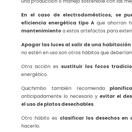
una producción o manejo sostenible con las mej
En el caso de electrodomésticos, se pu
eficiencia energética tipo A
que ahorran ha
mantenimiento
a estos artefactos para extende
Apagar las luces al salir de una habitación
no estén en uso son otros hábitos que deberíamo
Otra acción es
sustituir los focos tradici
energético.
Quichimbo también recomienda
planific
anticipadamente lo necesario y
evitar el de
el uso de platos desechables
.
Otro hábito es
clasificar los desechos en
hacerlo.