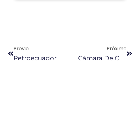
Previo
Próximo
Petroecuador Sigue En Su Intento Por Ganar Más Por Su Petróleo
Cámara De Comercio De Lima Pide Denunciar Tasa Aduanera De Ecuador