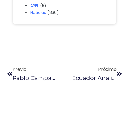
APEL
(5)
Noticias
(836)
Previo
Próximo
Pablo Campana Lanzará Campaña ‘Ecuador Nuevo Destino De Inversiones’
Ecuador Analizará Propuesta Para Integrar Alianza Del Pacífico