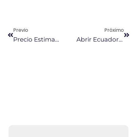
Previo
Próximo
Precio Estimado Del Petróleo Se Redujo A $ 50,05
Abrir Ecuador Al Mundo Es El Eje De La Política Comercial