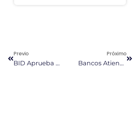
Previo
Próximo
BID Aprueba Crédito Por $ 78,4 Millones Para Los Sectores Estratégicos
Bancos Atienden En Agencias, Pero Se Recomiendan Los Canales Virtuales