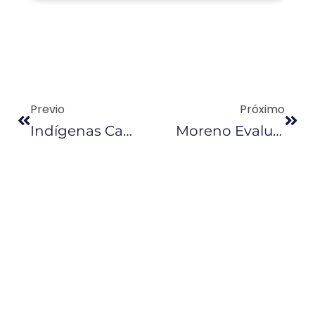
Previo
Próximo
Indígenas Canadienses Visitan Zonas Donde Operó Chevron
Moreno Evaluará Propuestas Económicas Hasta El 12 De Octubre